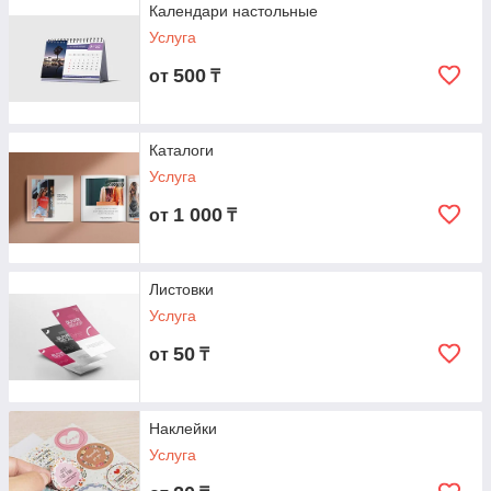
Календари настольные
Услуга
500
от
₸
Каталоги
Услуга
1 000
от
₸
Листовки
Услуга
50
от
₸
Наклейки
Услуга