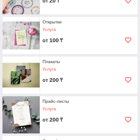
20
от
₸
Открытки
Услуга
100
от
₸
Плакаты
Услуга
200
от
₸
Прайс-листы
Услуга
200
от
₸