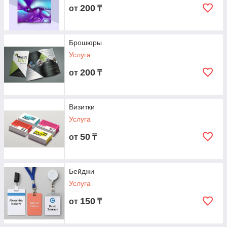
200
от
₸
Брошюры
Услуга
200
от
₸
Визитки
Услуга
50
от
₸
Бейджи
Услуга
150
от
₸